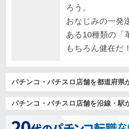
ろう。
おなじみの一発
ある10種類の「
もちろん健在だ
パチンコ・パチスロ店舗を都道府県
パチンコ・パチスロ店舗を沿線・駅