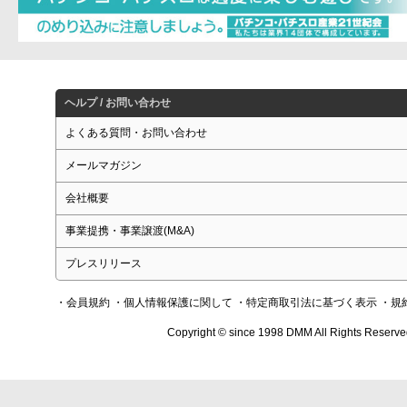
ヘルプ / お問い合わせ
よくある質問・お問い合わせ
メールマガジン
会社概要
事業提携・事業譲渡(M&A)
プレスリリース
・会員規約
・個人情報保護に関して
・特定商取引法に基づく表示
・規
Copyright © since 1998 DMM All Rights Reserve