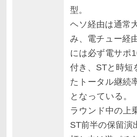
型。
ヘソ経由は通常
み、電チュー経
には必ず電サポ1
付き、STと時短
たトータル継続率
となっている。
ラウンド中の上
ST前半の保留演