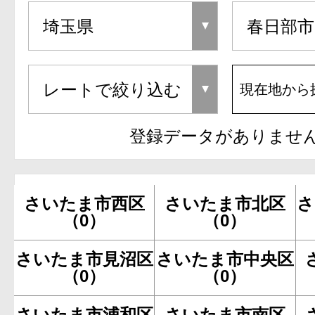
現在地から
登録データがありませ
さいたま市西区
さいたま市北区
さ
（0）
（0）
さいたま市見沼区
さいたま市中央区
（0）
（0）
さいたま市浦和区
さいたま市南区