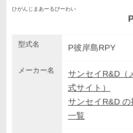
ひがんじまあーるぴーわい
P彼岸
型式名
P彼岸島RPY
メーカー名
サンセイR&D（
式サイト）
サンセイR&D 
一覧