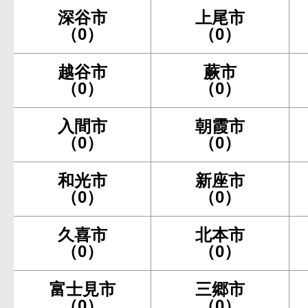
深谷市
上尾市
（0）
（0）
越谷市
蕨市
（0）
（0）
入間市
朝霞市
（0）
（0）
和光市
新座市
（0）
（0）
久喜市
北本市
（0）
（0）
富士見市
三郷市
（0）
（0）