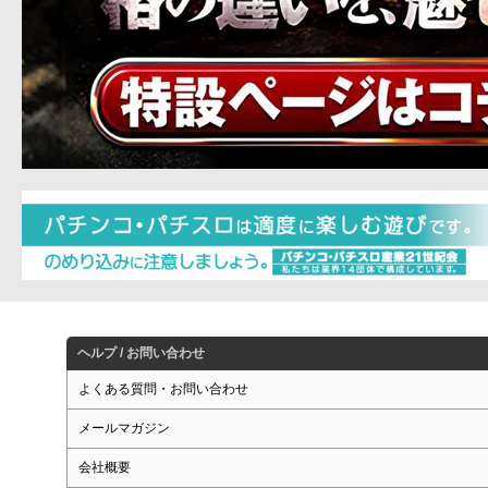
ヘルプ / お問い合わせ
よくある質問・お問い合わせ
メールマガジン
会社概要