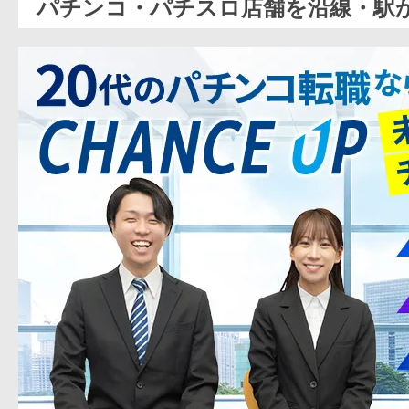
パチンコ・パチスロ店舗を沿線・駅