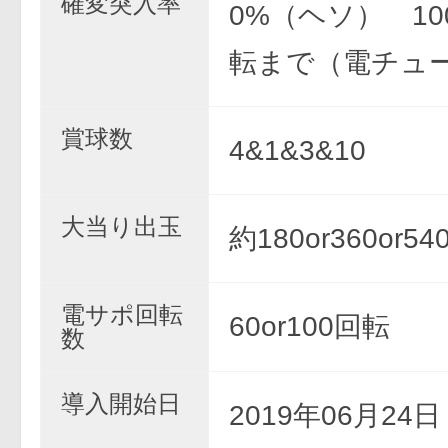
確変突入率
0%（ヘソ） 10
転まで（電チュ
賞球数
4&1&3&10
大当り出玉
約180or360or54
電サポ回転
60or100回転
数
導入開始日
2019年06月24