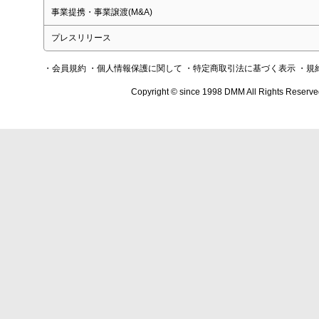
事業提携・事業譲渡(M&A)
プレスリリース
・会員規約
・個人情報保護に関して
・特定商取引法に基づく表示
・規
Copyright © since 1998 DMM All Rights Reserve