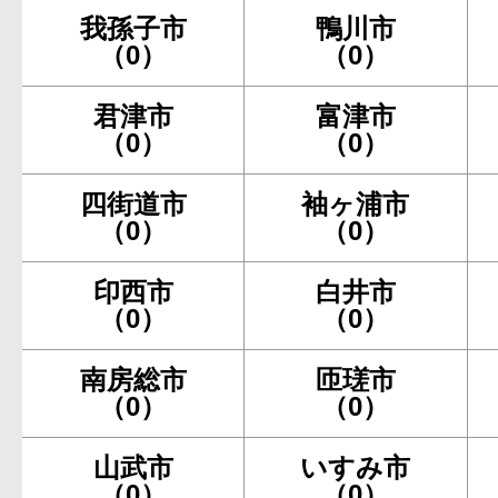
我孫子市
鴨川市
（0）
（0）
君津市
富津市
（0）
（0）
四街道市
袖ヶ浦市
（0）
（0）
印西市
白井市
（0）
（0）
南房総市
匝瑳市
（0）
（0）
山武市
いすみ市
（0）
（0）