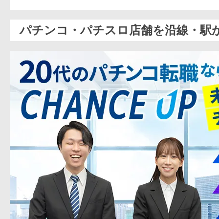
パチンコ・パチスロ店舗を沿線・駅