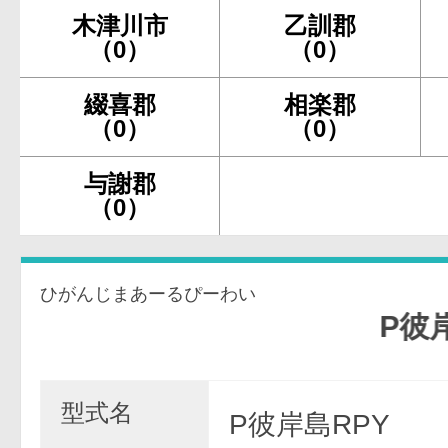
木津川市
乙訓郡
（0）
（0）
綴喜郡
相楽郡
（0）
（0）
与謝郡
（0）
ひがんじまあーるぴーわい
P彼岸島R
型式名
P彼岸島RPY