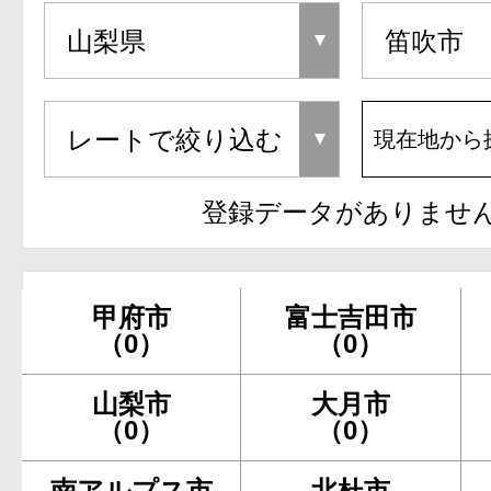
現在地から
登録データがありませ
甲府市
富士吉田市
（0）
（0）
山梨市
大月市
（0）
（0）
南アルプス市
北杜市