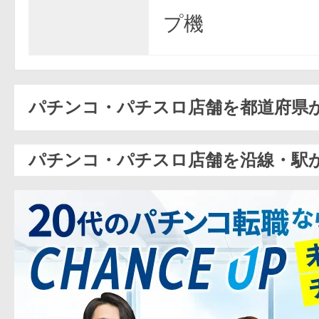
プ機
パチンコ・パチスロ店舗を都道府県
パチンコ・パチスロ店舗を沿線・駅