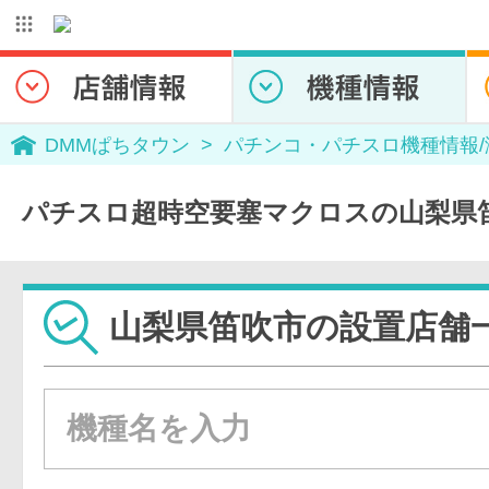
DMMぱちタウン
パチンコ・パチスロ機種情報
パチスロ超時空要塞マクロスの山梨県
山梨県笛吹市の設置店舗