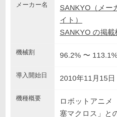
メーカー名
SANKYO（メ
イト）
SANKYO の掲
機械割
96.2% 〜 113.1
導入開始日
2010年11月15
機種概要
ロボットアニメ
塞マクロス」と