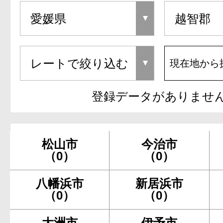
現在地から
登録データがありませ
松山市
今治市
（0）
（0）
八幡浜市
新居浜市
（0）
（0）
大洲市
伊予市