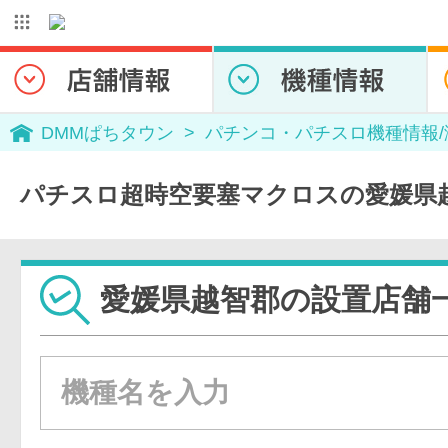
DMMぱちタウン
パチンコ・パチスロ機種情報
パチスロ超時空要塞マクロスの愛媛県
愛媛県越智郡の設置店舗