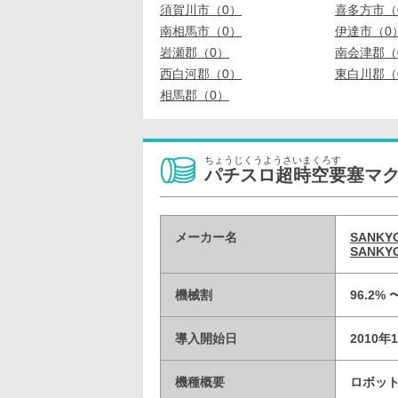
須賀川市（0）
喜多方市（
南相馬市（0）
伊達市（0
岩瀬郡（0）
南会津郡（
西白河郡（0）
東白川郡（
相馬郡（0）
ちょうじくうようさいまくろす
パチスロ超時空要塞マ
メーカー名
SANK
SANK
機械割
96.2% 
導入開始日
2010年
機種概要
ロボッ