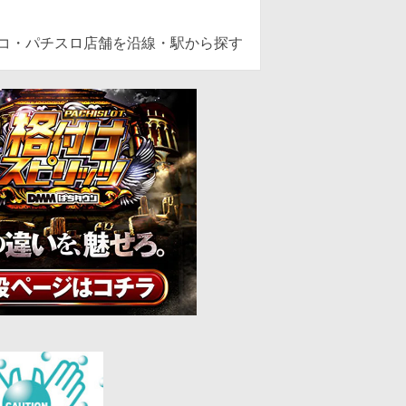
ンコ・パチスロ店舗を沿線・駅から探す