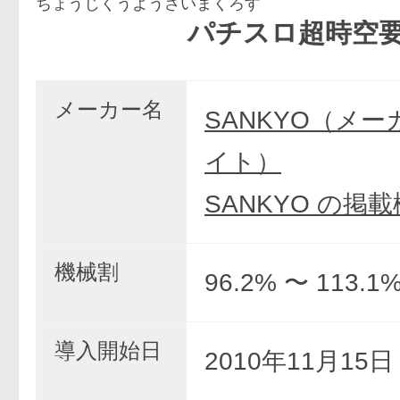
ちょうじくうようさいまくろす
パチスロ超時空要塞マ
メーカー名
SANKYO（メ
イト）
SANKYO の掲
機械割
96.2% 〜 113.1
導入開始日
2010年11月15