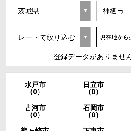
現在地から
登録データがありませ
水戸市
日立市
（0）
（0）
古河市
石岡市
（0）
（0）
龍ヶ崎市
下妻市