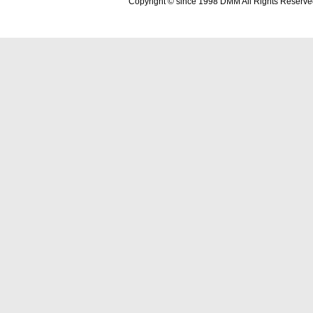
Copyright © since 1998 DMM All Rights Reserve