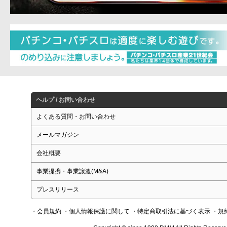
ヘルプ / お問い合わせ
よくある質問・お問い合わせ
メールマガジン
会社概要
事業提携・事業譲渡(M&A)
プレスリリース
・会員規約
・個人情報保護に関して
・特定商取引法に基づく表示
・規