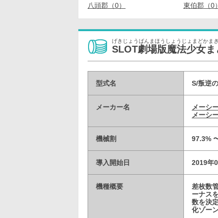
八頭郡（0）
東伯郡（0
げきじょうばんまほうしょうじょまどかま
SLOT劇場版魔法少女ま
型式名
S/叛逆の
メーカー名
メーシ
メーシー
機械割
97.3% 
導入開始日
2019年
機種概要
差枚数
ーナス
数を決
化ゾー