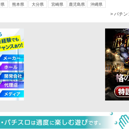
崎県
熊本県
大分県
宮崎県
鹿児島県
沖縄県
> パチ