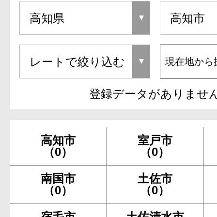
現在地から
登録データがありませ
高知市
室戸市
（0）
（0）
南国市
土佐市
（0）
（0）
宿毛市
土佐清水市