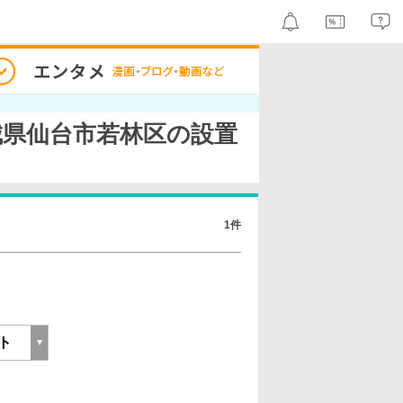
城県仙台市若林区の設置
1件