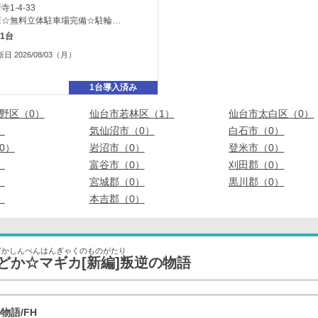
1-4-33
店☆無料立体駐車場完備☆駐輪…
1台
2026/08/03（月）
1台導入済み
野区（0）
仙台市若林区（1）
仙台市太白区（0）
）
気仙沼市（0）
白石市（0）
0）
岩沼市（0）
登米市（0）
）
富谷市（0）
刈田郡（0）
）
宮城郡（0）
黒川郡（0）
）
本吉郡（0）
ぎかしんぺんはんぎゃくのものがたり
どか☆マギカ[新編]叛逆の物語
物語/FH