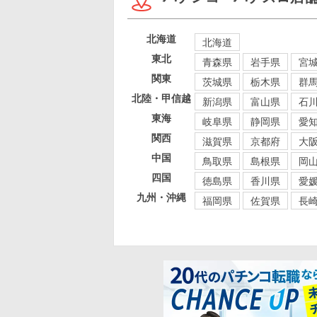
北海道
北海道
東北
青森県
岩手県
宮
関東
茨城県
栃木県
群
北陸・甲信越
新潟県
富山県
石
東海
岐阜県
静岡県
愛
関西
滋賀県
京都府
大
中国
鳥取県
島根県
岡
四国
徳島県
香川県
愛
九州・沖縄
福岡県
佐賀県
長