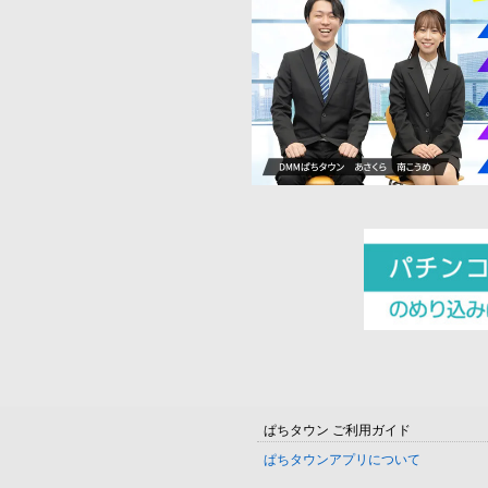
ぱちタウン ご利用ガイド
ぱちタウンアプリについて