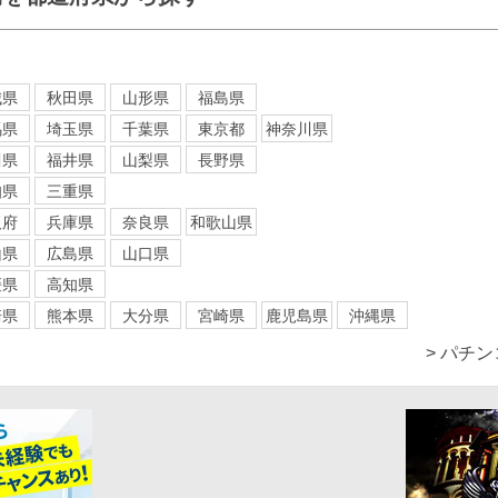
城県
秋田県
山形県
福島県
馬県
埼玉県
千葉県
東京都
神奈川県
川県
福井県
山梨県
長野県
知県
三重県
阪府
兵庫県
奈良県
和歌山県
山県
広島県
山口県
媛県
高知県
崎県
熊本県
大分県
宮崎県
鹿児島県
沖縄県
> パチ