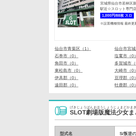
宮城県仙台市若林区新寺
駅近☆スロット専門
1,000円/88枚 スロ
※設置機種情報 最終更新日 
仙台市青葉区（1）
仙台市宮城
石巻市（0）
塩竃市（0
角田市（0）
多賀城市（
東松島市（0）
大崎市（0
伊具郡（0）
亘理郡（0
遠田郡（0）
牡鹿郡（0
げきじょうばんまほうしょうじょまどかま
SLOT劇場版魔法少女ま
型式名
S/叛逆の