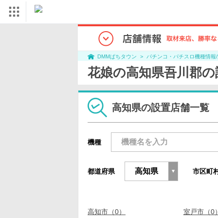
パチンコ・パチスロ機種情報
DMMぱちタウン
花娘の高知県吾川郡の
高知県の設置店舗一覧
機種
都道府県
市区町
高知市（0）
室戸市（0