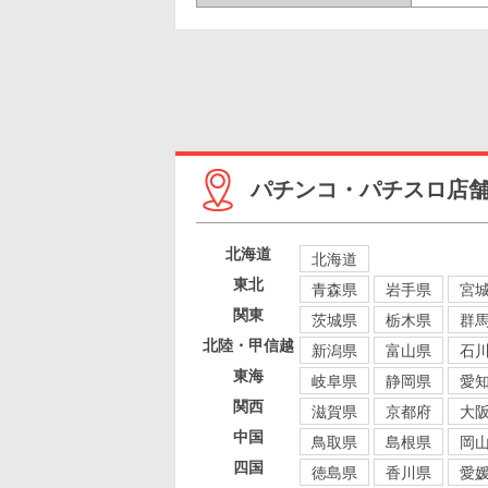
パチンコ・パチスロ店
北海道
北海道
東北
青森県
岩手県
宮
関東
茨城県
栃木県
群
北陸・甲信越
新潟県
富山県
石
東海
岐阜県
静岡県
愛
関西
滋賀県
京都府
大
中国
鳥取県
島根県
岡
四国
徳島県
香川県
愛