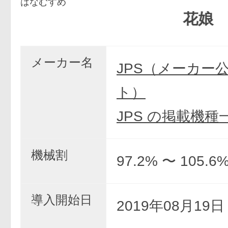
はなむすめ
花娘
メーカー名
JPS（メーカー
ト）
JPS の掲載機種
機械割
97.2% 〜 105.6
導入開始日
2019年08月19