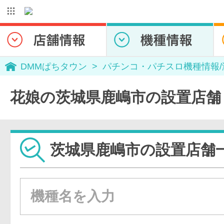
DMMぱちタウン
パチンコ・パチスロ機種情報
花娘の茨城県鹿嶋市の設置店舗
茨城県鹿嶋市の設置店舗