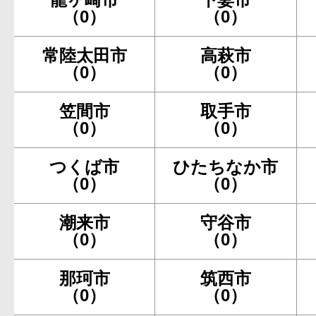
（0）
（0）
常陸太田市
高萩市
（0）
（0）
笠間市
取手市
（0）
（0）
つくば市
ひたちなか市
（0）
（0）
潮来市
守谷市
（0）
（0）
那珂市
筑西市
（0）
（0）