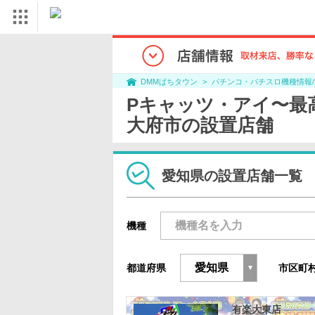
パチンコ・パチスロ機種情報
DMMぱちタウン
Pキャッツ・アイ〜最高のお
大府市の設置店舗
愛知県の設置店舗一覧
機種
都道府県
市区町
有楽大東店