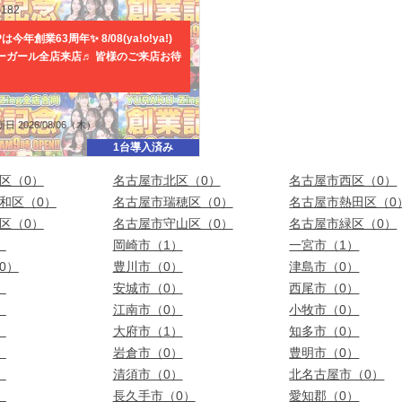
182
は今年創業63周年✨ 8/08(ya!o!ya!)
ーガール全店来店♬ 皆様のご来店お待
2026/08/06（木）
1台導入済み
区（0）
名古屋市北区（0）
名古屋市西区（0）
和区（0）
名古屋市瑞穂区（0）
名古屋市熱田区（0
区（0）
名古屋市守山区（0）
名古屋市緑区（0）
）
岡崎市（1）
一宮市（1）
0）
豊川市（0）
津島市（0）
）
安城市（0）
西尾市（0）
）
江南市（0）
小牧市（0）
）
大府市（1）
知多市（0）
）
岩倉市（0）
豊明市（0）
）
清須市（0）
北名古屋市（0）
）
長久手市（0）
愛知郡（0）