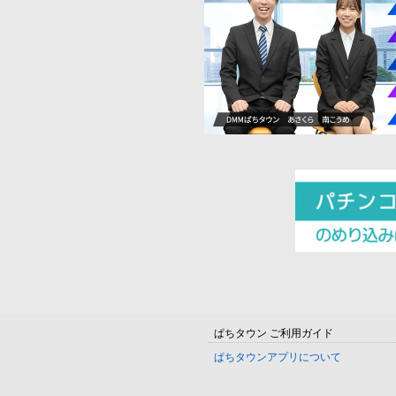
ぱちタウン ご利用ガイド
ぱちタウンアプリについて