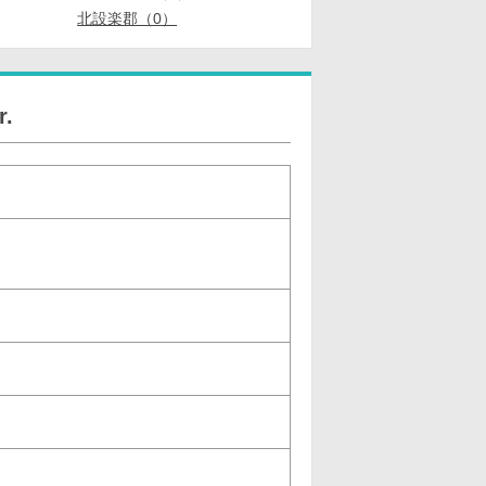
北設楽郡（0）
.