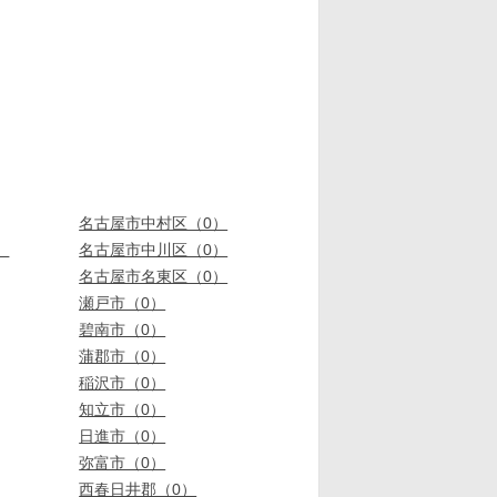
名古屋市中村区（0）
）
名古屋市中川区（0）
名古屋市名東区（0）
瀬戸市（0）
碧南市（0）
蒲郡市（0）
稲沢市（0）
知立市（0）
日進市（0）
弥富市（0）
西春日井郡（0）