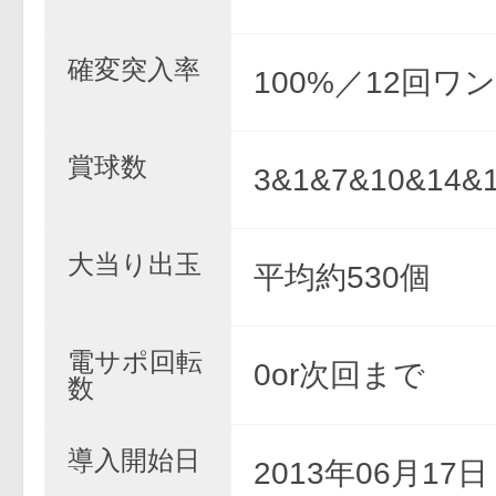
確変突入率
100%／12回ワ
賞球数
3&1&7&10&14&
大当り出玉
平均約530個
電サポ回転
0or次回まで
数
導入開始日
2013年06月17