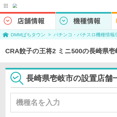
DMMぱちタウン
パチンコ・パチスロ機種情報
CRA餃子の王将2 ミニ500の長崎県
長崎県壱岐市の設置店舗