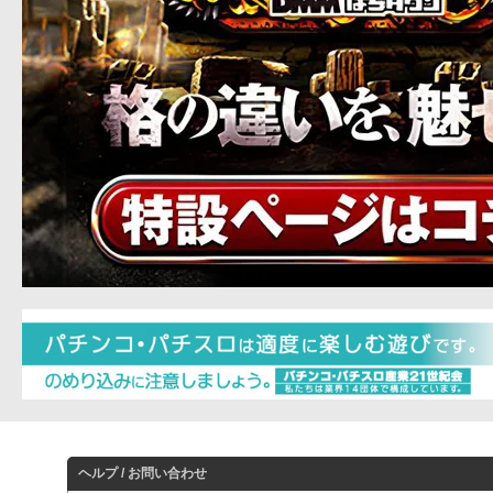
ヘルプ / お問い合わせ