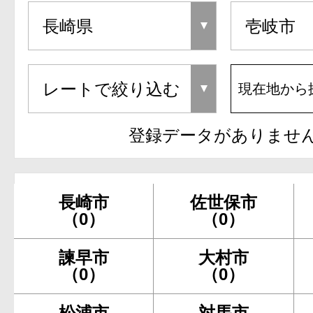
現在地から
登録データがありませ
長崎市
佐世保市
（0）
（0）
諫早市
大村市
（0）
（0）
松浦市
対馬市