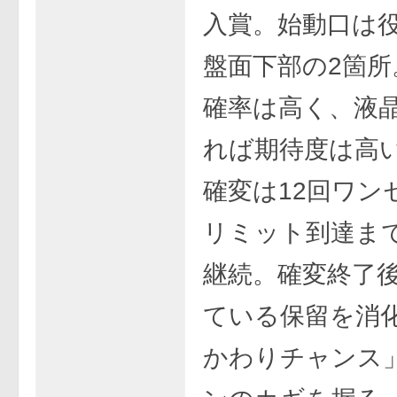
入賞。始動口は
盤面下部の2箇所
確率は高く、液
れば期待度は高
確変は12回ワン
リミット到達ま
継続。確変終了
ている保留を消
かわりチャンス