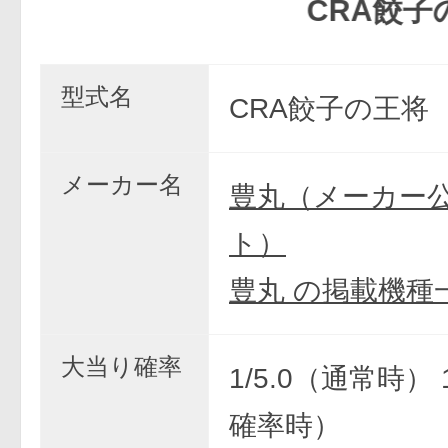
CRA餃子の王将2
型式名
CRA餃子の王将 
メーカー名
豊丸（メーカー
ト）
豊丸 の掲載機種
大当り確率
1/5.0（通常時） 
確率時）