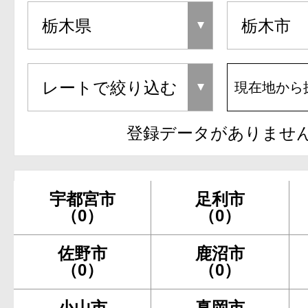
現在地から
登録データがありませ
宇都宮市
足利市
（0）
（0）
佐野市
鹿沼市
（0）
（0）
小山市
真岡市