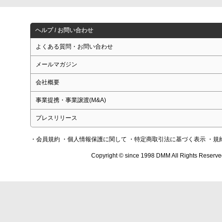
ヘルプ / お問い合わせ
よくある質問・お問い合わせ
メールマガジン
会社概要
事業提携・事業譲渡(M&A)
プレスリリース
・会員規約
・個人情報保護に関して
・特定商取引法に基づく表示
・規
Copyright © since 1998 DMM All Rights Reserve