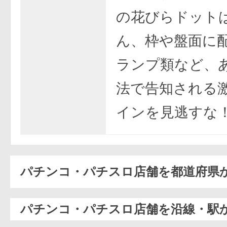
の花びらドット
ん、枠や盤面に
ランプ類など、
法で告知される
インを見逃すな
パチンコ・パチスロ店舗を都道府県
パチンコ・パチスロ店舗を沿線・駅