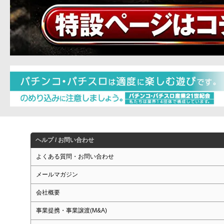
ヘルプ / お問い合わせ
よくある質問・お問い合わせ
メールマガジン
会社概要
事業提携・事業譲渡(M&A)