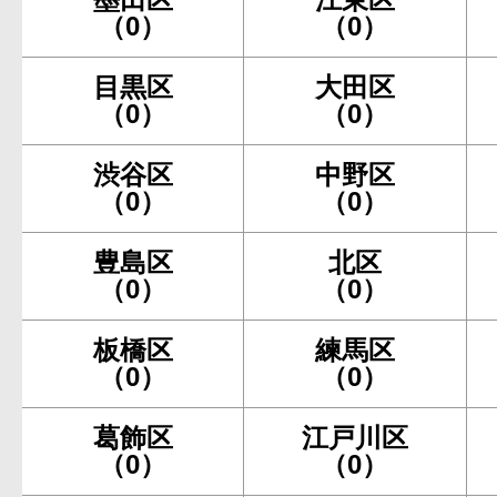
（0）
（0）
目黒区
大田区
（0）
（0）
渋谷区
中野区
（0）
（0）
豊島区
北区
（0）
（0）
板橋区
練馬区
（0）
（0）
葛飾区
江戸川区
（0）
（0）