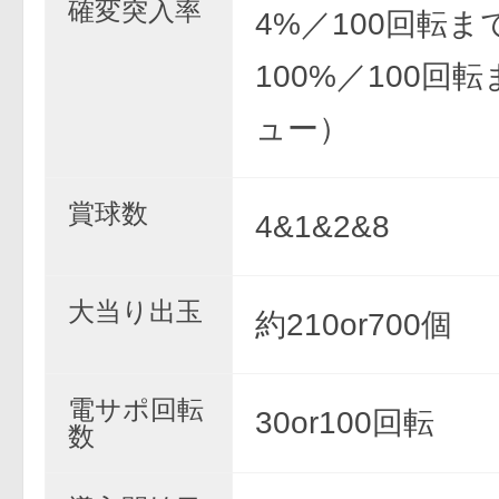
確変突入率
4%／100回転
100%／100回
ュー）
賞球数
4&1&2&8
大当り出玉
約210or700個
電サポ回転
30or100回転
数