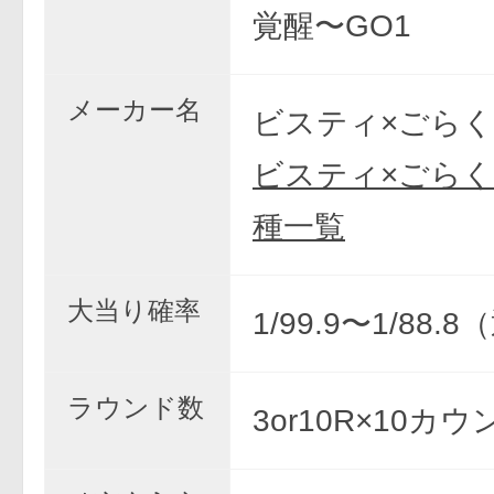
覚醒〜GO1
メーカー名
ビスティ×ごらく
ビスティ×ごらく
種一覧
大当り確率
1/99.9〜1/88.
ラウンド数
3or10R×10カウ