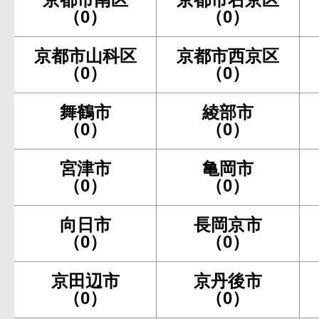
（0）
（0）
京都市山科区
京都市西京区
（0）
（0）
舞鶴市
綾部市
（0）
（0）
宮津市
亀岡市
（0）
（0）
向日市
長岡京市
（0）
（0）
京田辺市
京丹後市
（0）
（0）