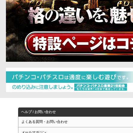
ヘルプ / お問い合わせ
よくある質問・お問い合わせ
メールマガジン