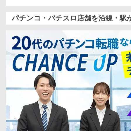
パチンコ・パチスロ店舗を沿線・駅