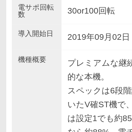
電サポ回転
30or100回転
数
導入開始日
2019年09月02
機種概要
プレミアムな継
的な本機。
スペックは6段
いたV確ST機で
は設定1でも約8