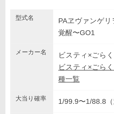
型式名
PAヱヴァンゲリ
覚醒〜GO1
メーカー名
ビスティ×ごらく
ビスティ×ごらく
種一覧
大当り確率
1/99.9〜1/88.