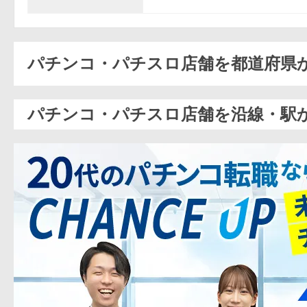
パチンコ・パチスロ店舗を都道府県
パチンコ・パチスロ店舗を沿線・駅