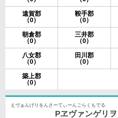
遠賀郡
鞍手郡
（0）
（0）
朝倉郡
三井郡
（0）
（0）
八女郡
田川郡
（0）
（0）
築上郡
（0）
えヴぁんげりをんさーてぃーんごらくもでる
Pヱヴァンゲリヲン13