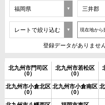
現在地から
登録データがありませ
北九州市門司区
北九州市若松区
（0）
（0）
北九州市小倉北区
北九州市小倉南区
（0）
（0）
北九州市八幡西区
福岡市東区