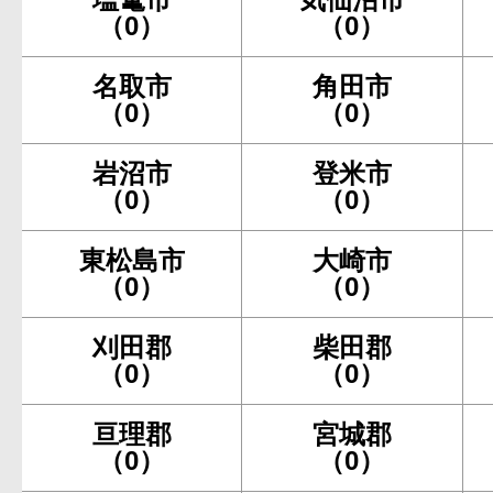
（0）
（0）
名取市
角田市
（0）
（0）
岩沼市
登米市
（0）
（0）
東松島市
大崎市
（0）
（0）
刈田郡
柴田郡
（0）
（0）
亘理郡
宮城郡
（0）
（0）