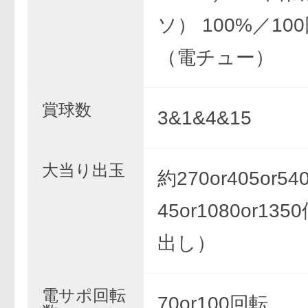
ソ） 100%／10
（電チュー）
賞球数
3&1&4&15
大当り出玉
約270or405or540
45or1080or13
出し）
電サポ回転
70or100回転