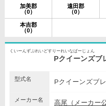
加美郡
遠田郡
（0）
（0）
本吉郡
（0）
くいーんずぶれいどすりーれいなばーじょん
Pクイーンズブレイド3 
型式名
Pクイーンズブレ
メーカー名
高尾（メーカー