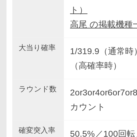
ト）
高尾 の掲載機種
大当り確率
1/319.9（通常時）
（高確率時）
ラウンド数
2or3or4or6or7or
カウント
確変突入率
50.5%／100回