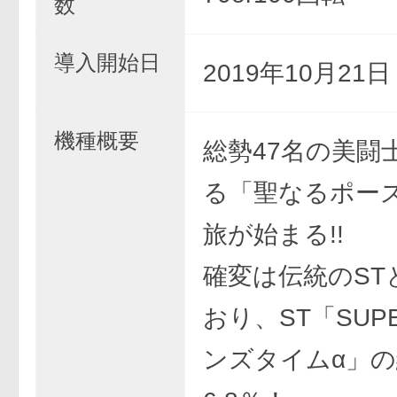
数
導入開始日
2019年10月21
機種概要
総勢47名の美闘
る「聖なるポー
旅が始まる!!
確変は伝統のST
おり、ST「SUP
ンズタイムα」の