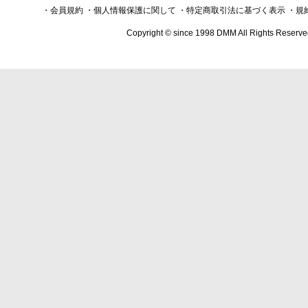
・会員規約
・個人情報保護に関して
・特定商取引法に基づく表示
・規
Copyright © since 1998 DMM All Rights Reserve