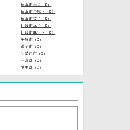
横浜市南区（0）
横浜市戸塚区（0）
横浜市栄区（0）
川崎市幸区（0）
川崎市麻生区（0）
平塚市（0）
逗子市（0）
伊勢原市（0）
三浦郡（0）
愛甲郡（0）