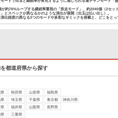
たモードで出玉と継続率が変化するように感じられる連チャンモード「超
0個が約76%ループする継続率重視の「疾走モード」、約2040個（2セ
ド」とスペックが異なるかのような演出が展開（出玉は払い出し）。
も演出頻度の異なる3つのモードや多彩なギミックを搭載と、どこをとっ
舗を都道府県から探す
城県
秋田県
山形県
福島県
馬県
埼玉県
千葉県
東京都
神奈川県
川県
福井県
山梨県
長野県
知県
三重県