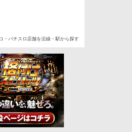
ンコ・パチスロ店舗を沿線・駅から探す