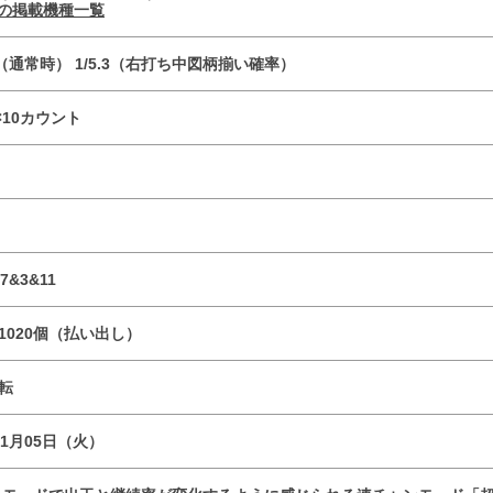
hi の掲載機種一覧
.7（通常時） 1/5.3（右打ち中図柄揃い確率）
R×10カウント
7&3&11
r1020個（払い出し）
回転
11月05日（火）