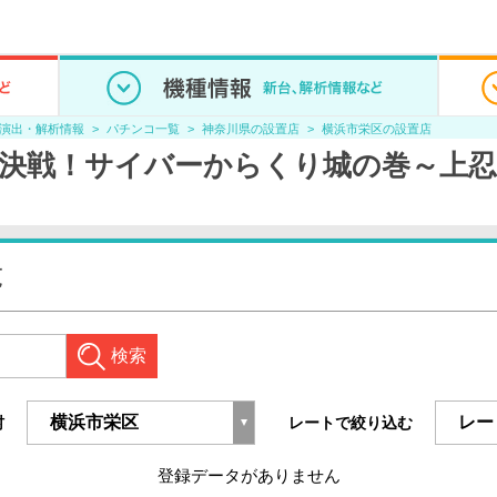
/演出・解析情報
パチンコ一覧
神奈川県の設置店
横浜市栄区の設置店
決戦！サイバーからくり城の巻～上忍v
覧
検索
村
レートで絞り込む
登録データがありません