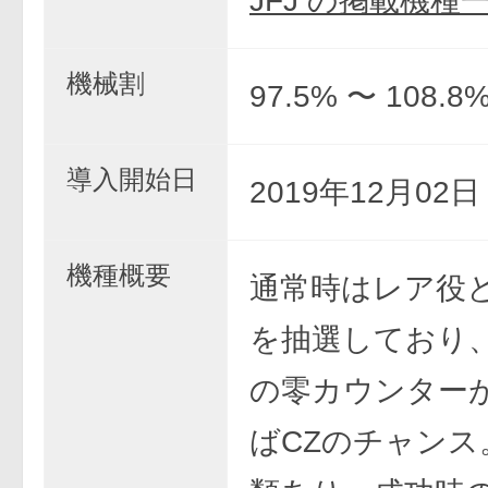
JFJ の掲載機種
機械割
97.5% 〜 108.8
導入開始日
2019年12月02
機種概要
通常時はレア役と
を抽選しており
の零カウンター
ばCZのチャンス