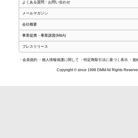
よくある質問・お問い合わせ
メールマガジン
会社概要
事業提携・事業譲渡(M&A)
プレスリリース
・会員規約
・個人情報保護に関して
・特定商取引法に基づく表示
・規
Copyright © since 1998 DMM All Rights Reserve