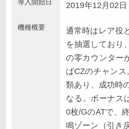
導入開始日
2019年12月02
機種概要
通常時はレア役と
を抽選しており
の零カウンター
ばCZのチャンス
類あり、成功時
なる。ボーナスは
0枚/GのATで、
鳴ゾーン（引き