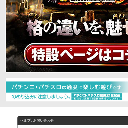
ヘルプ / お問い合わせ