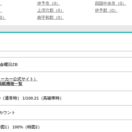
）
伊予市（0）
四国中央市（0）
）
上浮穴郡（0）
伊予郡（0）
0）
南宇和郡（0）
の金曜日ZB
メーカー公式サイト）
掲載機種一覧
.69（通常時） 1/100.21（高確率時）
0カウント
特図1） 100%（特図2）