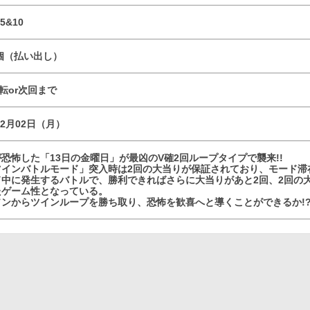
5&10
0個（払い出し）
回転or次回まで
12月02日（月）
恐怖した「13日の金曜日」が最凶のV確2回ループタイプで襲来!!
ツインバトルモード」突入時は2回の大当りが保証されており、モード滞
ド中に発生するバトルで、勝利できればさらに大当りがあと2回、2回の
たゲーム性となっている。
ソンからツインループを勝ち取り、恐怖を歓喜へと導くことができるか!