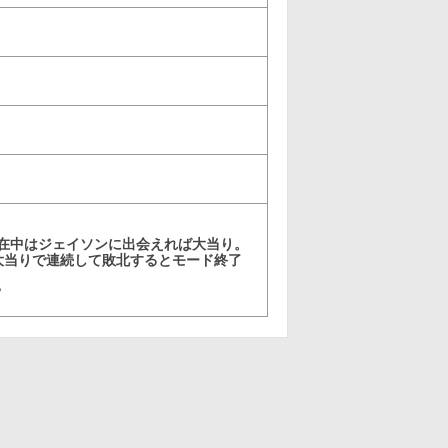
在中はジェイソンに出会えれば大当り。
大当りで連続して敗北するとモード終了
?