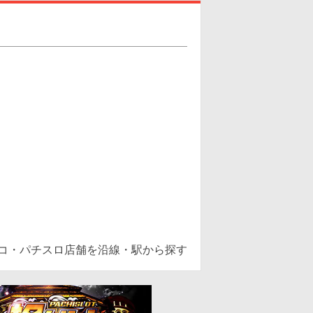
ンコ・パチスロ店舗を沿線・駅から探す