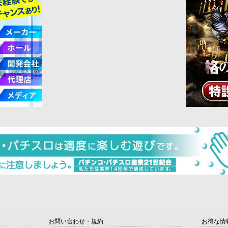
お問い合わせ・規約
お得な情