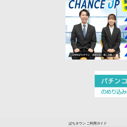
ぱちタウン ご利用ガイド