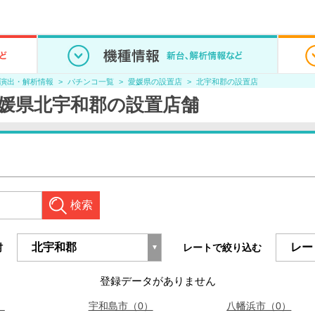
/演出・解析情報
パチンコ一覧
愛媛県の設置店
北宇和郡の設置店
愛媛県北宇和郡の設置店舗
検索
村
レートで絞り込む
登録データがありません
）
宇和島市（0）
八幡浜市（0）