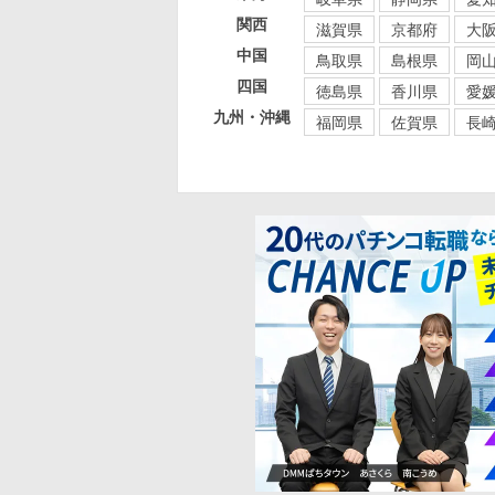
関西
滋賀県
京都府
大
中国
鳥取県
島根県
岡
四国
徳島県
香川県
愛
九州・沖縄
福岡県
佐賀県
長