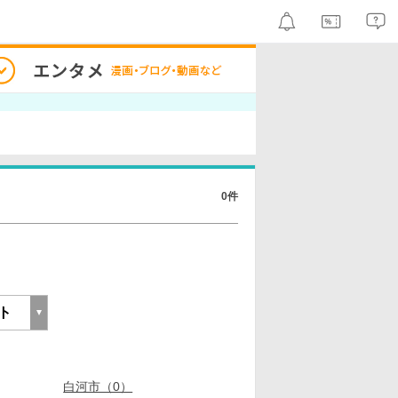
0件
白河市（0）