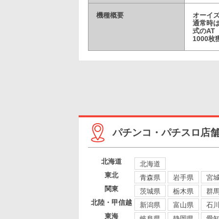
機種概要
オーイズ
通常時は
式のAT
1000
パチンコ・パチスロ店
北海道
北海道
東北
青森県
岩手県
宮
関東
茨城県
栃木県
群
北陸・甲信越
新潟県
富山県
石
東海
岐阜県
静岡県
愛