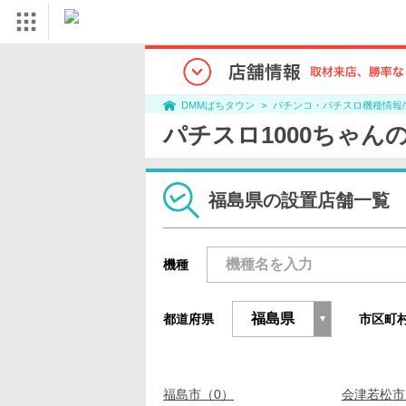
パチンコ・パチスロ機種情報
DMMぱちタウン
パチスロ1000ちゃん
福島県の設置店舗一覧
機種
都道府県
市区町
福島市（0）
会津若松市