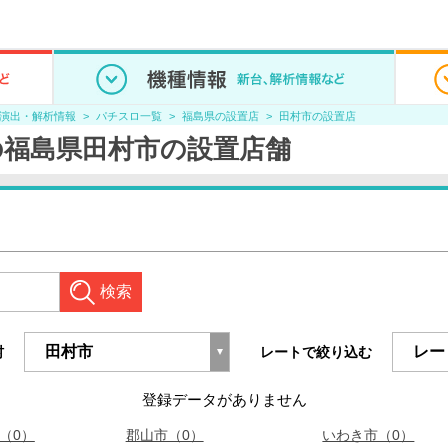
/演出・解析情報
パチスロ一覧
福島県の設置店
田村市の設置店
の福島県田村市の設置店舗
検索
村
レートで絞り込む
登録データがありません
（0）
郡山市（0）
いわき市（0）