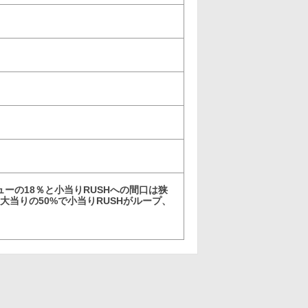
ーの18％と小当りRUSHへの間口は狭
大当りの50%で小当りRUSHがループ、