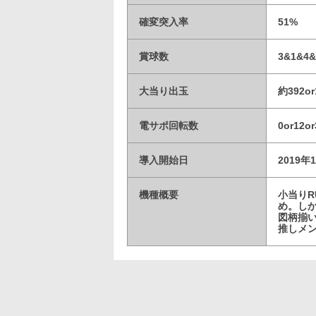
確変突入率
51%
賞球数
3&1&4&
大当り出玉
約392o
電サポ回転数
0or12
導入開始日
2019年
機種概要
小当りR
め。しか
図柄揃い
推しメ