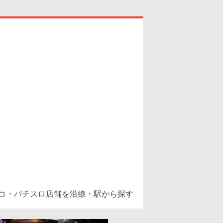
ンコ・パチスロ店舗を沿線・駅から探す