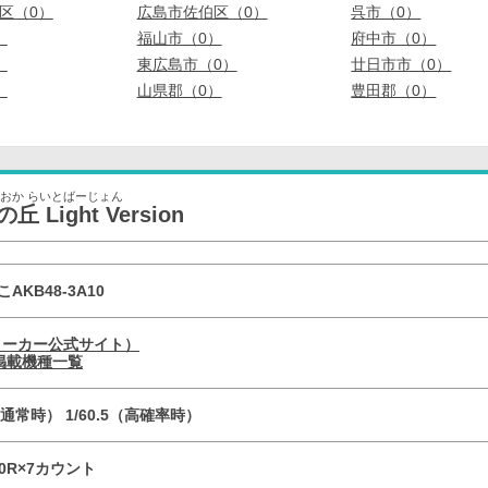
区（0）
広島市佐伯区（0）
呉市（0）
）
福山市（0）
府中市（0）
）
東広島市（0）
廿日市市（0）
）
山県郡（0）
豊田郡（0）
おか らいとばーじょん
 Light Version
AKB48-3A10
メーカー公式サイト）
掲載機種一覧
9（通常時） 1/60.5（高確率時）
r10R×7カウント