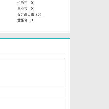
竹原市（0）
三次市（0）
安芸高田市（0）
世羅郡（0）