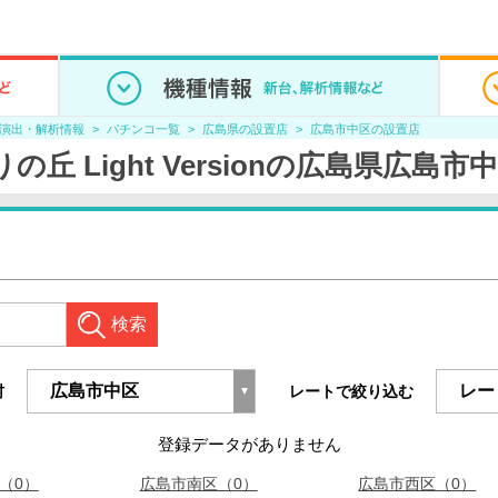
/演出・解析情報
パチンコ一覧
広島県の設置店
広島市中区の設置店
誇りの丘 Light Versionの広島県広
検索
村
レートで絞り込む
登録データがありません
（0）
広島市南区（0）
広島市西区（0）