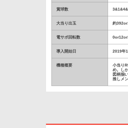
賞球数
3&1&4&
大当り出玉
約392o
電サポ回転数
0or12
導入開始日
2019年
機種概要
小当りR
め。しか
図柄揃い
推しメ