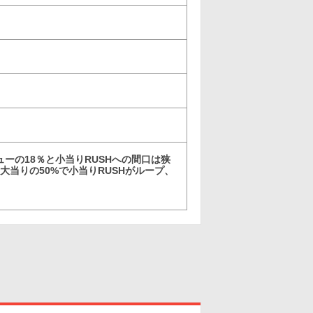
ーの18％と小当りRUSHへの間口は狭
大当りの50%で小当りRUSHがループ、