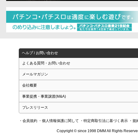
ヘルプ / お問い合わせ
よくある質問・お問い合わせ
メールマガジン
会社概要
事業提携・事業譲渡(M&A)
プレスリリース
・会員規約
・個人情報保護に関して
・特定商取引法に基づく表示
・規
Copyright © since 1998 DMM All Rights Reserve