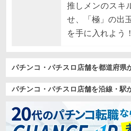
推しメンのスキ
せ、「極」の出
を手に入れよう
パチンコ・パチスロ店舗を都道府県
パチンコ・パチスロ店舗を沿線・駅