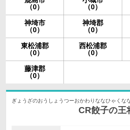
（0）
（0）
神埼市
神埼郡
（0）
（0）
東松浦郡
西松浦郡
（0）
（0）
藤津郡
（0）
ぎょうざのおうしょうつーおかわりななひゃくな
CR餃子の王将2 お