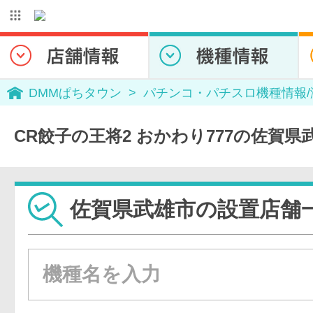
DMMぱちタウン
パチンコ・パチスロ機種情報
CR餃子の王将2 おかわり777の佐賀
佐賀県武雄市の設置店舗