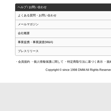
ヘルプ / お問い合わせ
よくある質問・お問い合わせ
メールマガジン
会社概要
事業提携・事業譲渡(M&A)
プレスリリース
・会員規約
・個人情報保護に関して
・特定商取引法に基づく表示
・規
Copyright © since 1998 DMM All Rights Reserve