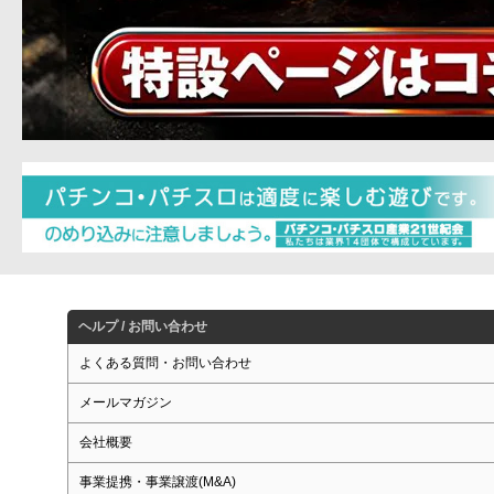
ヘルプ / お問い合わせ
よくある質問・お問い合わせ
メールマガジン
会社概要
事業提携・事業譲渡(M&A)