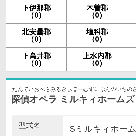
下伊那郡
木曽郡
（0）
（0）
北安曇郡
埴科郡
（0）
（0）
下高井郡
上水内郡
（0）
（0）
たんていおぺらみるきぃほーむずにぶんのいちの
オペラ ミルキィホームズ 1/2の
型式名
Sミルキィホーム