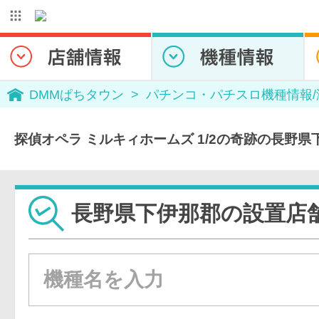
DMMぱちタウン
パチンコ・パチスロ機種情報
探偵オペラ ミルキィホームズ 1/2の奇跡の長野
長野県下伊那郡の設置店