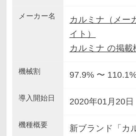
メーカー名
カルミナ（メー
イト）
カルミナ の掲載
機械割
97.9% 〜 110.1
導入開始日
2020年01月20
機種概要
新ブランド「カ