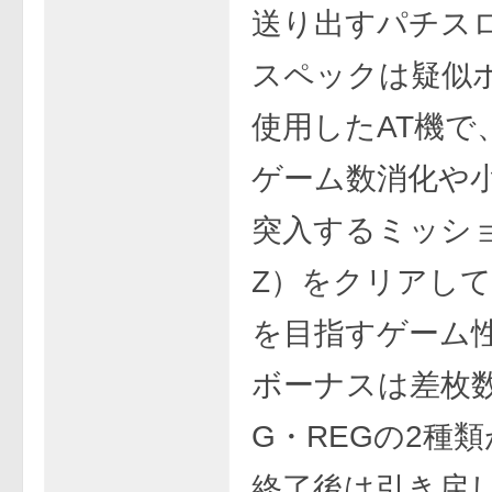
送り出すパチス
スペックは疑似
使用したAT機で
ゲーム数消化や
突入するミッシ
Z）をクリアし
を目指すゲーム
ボーナスは差枚数
G・REGの2種
終了後は引き戻し