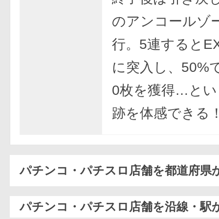
のアンコールゾ
行。5連するとE
に突入し、50%で
0枚を獲得…とい
跡を体感できる
パチンコ・パチスロ店舗を都道府県
パチンコ・パチスロ店舗を沿線・駅