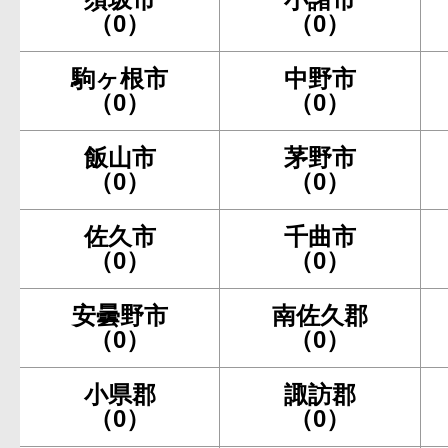
（0）
（0）
駒ヶ根市
中野市
（0）
（0）
飯山市
茅野市
（0）
（0）
佐久市
千曲市
（0）
（0）
安曇野市
南佐久郡
（0）
（0）
小県郡
諏訪郡
（0）
（0）