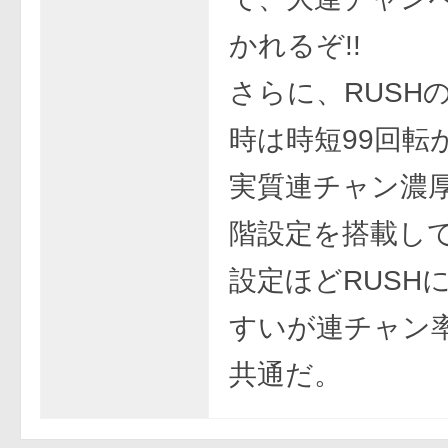
かれるぞ!!
さらに、RUSH
時は時短99回転
実質連チャン濃厚
階設定を搭載し
設定ほどRUSH
すいが連チャン
共通だ。