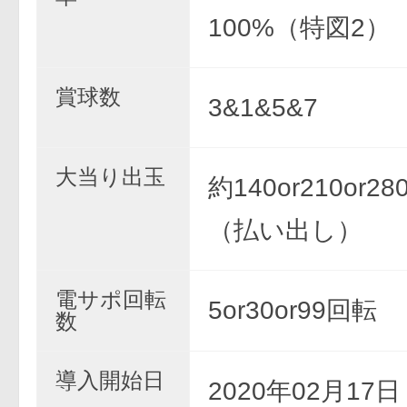
100%（特図2）
賞球数
3&1&5&7
大当り出玉
約140or210or28
（払い出し）
電サポ回転
5or30or99回転
数
導入開始日
2020年02月17