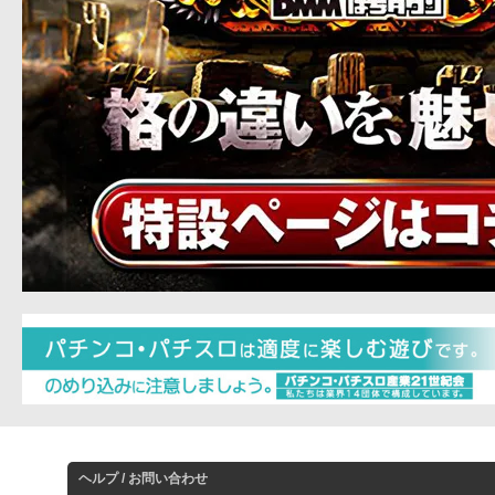
ヘルプ / お問い合わせ