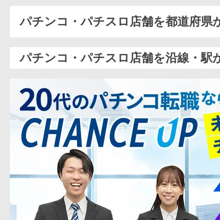
パチンコ・パチスロ店舗を都道府県
パチンコ・パチスロ店舗を沿線・駅