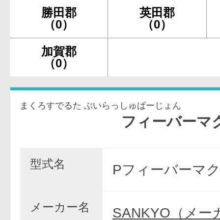
勝田郡
英田郡
（0）
（0）
加賀郡
（0）
まくろすでるた ぶいらっしゅばーじょん
フィーバーマクロスデルタ
型式名
Pフィーバーマク
メーカー名
SANKYO（メ