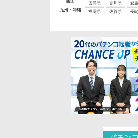
四国
徳島県
香川県
愛
九州・沖縄
福岡県
佐賀県
長