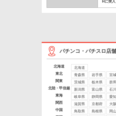
Hに突
パチンコ・パチスロ店
北海道
北海道
東北
青森県
岩手県
宮
関東
茨城県
栃木県
群
北陸・甲信越
新潟県
富山県
石
東海
岐阜県
静岡県
愛
関西
滋賀県
京都府
大
中国
鳥取県
島根県
岡