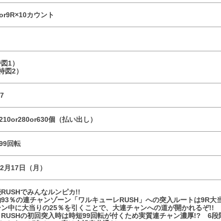
r4or9R×10カウント
特図1）
（特図2）
7
r210or280or630個（払い出し）
r99回転
02月17日（月）
RUSHでみんなルンピカ!!
93％の連チャンゾーン「ワルキューレRUSH」への突入ルートは9R大
ン中に大当りの25％を引くことで、大連チャンへの道が開かれるぞ!!
RUSHの初回突入時は時短99回転が付くため実質連チャン濃厚!? 6