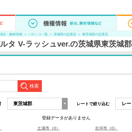
/演出・解析情報
パチンコ一覧
茨城県の設置店
東茨城郡の設置店
タ V-ラッシュver.の茨城県東茨城
検索
村
レートで絞り込む
登録データがありません
）
土浦市（0）
古河市（0）