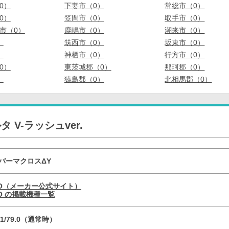
0）
下妻市（0）
常総市（0）
0）
笠間市（0）
取手市（0）
市（0）
鹿嶋市（0）
潮来市（0）
）
筑西市（0）
坂東市（0）
）
神栖市（0）
行方市（0）
0）
東茨城郡（0）
那珂郡（0）
）
猿島郡（0）
北相馬郡（0）
V-ラッシュver.
バーマクロスΔY
YO（メーカー公式サイト）
YO の掲載機種一覧
9〜1/79.0（通常時）