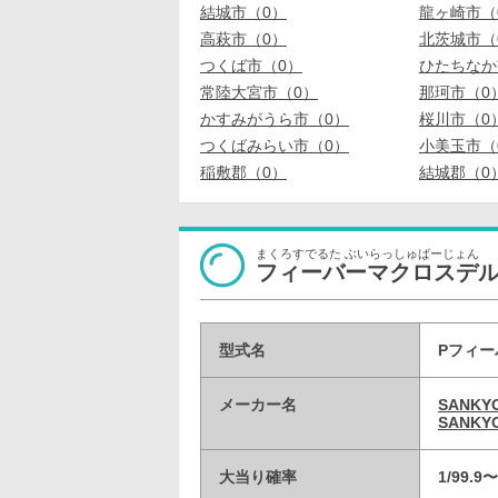
結城市（0）
龍ヶ崎市（
高萩市（0）
北茨城市（
つくば市（0）
ひたちなか
常陸大宮市（0）
那珂市（0
かすみがうら市（0）
桜川市（0
つくばみらい市（0）
小美玉市（
稲敷郡（0）
結城郡（0
まくろすでるた ぶいらっしゅばーじょん
フィーバーマクロスデルタ 
型式名
Pフィー
メーカー名
SANK
SANK
大当り確率
1/99.