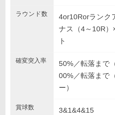
ラウンド数
4or10Rorラン
ナス（4～10R）
ト
確変突入率
50%／転落まで（
00%／転落まで
ー）
賞球数
3&1&4&15