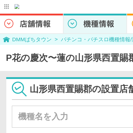
DMMぱちタウン
パチンコ・パチスロ機種情報
P花の慶次〜蓮の山形県西置賜
山形県西置賜郡の設置店