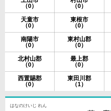
（0）
（0）
天童市
東根市
（0）
（0）
南陽市
東村山郡
（0）
（0）
北村山郡
最上郡
（0）
（0）
西置賜郡
東田川郡
（0）
（1）
はなのけいじ れん