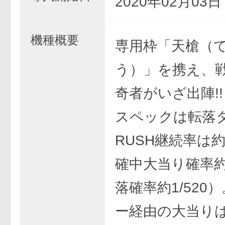
2020年02月03
機種概要
専用枠「天槍（
う）」を携え、
奇者がいざ出陣!!
スペックは転落
RUSH継続率は約
確中大当り確率約1
落確率約1/520
ー経由の大当りは