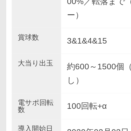
00%／転落まで
ー）
賞球数
3&1&4&15
大当り出玉
約600～1500
し）
電サポ回転
100回転+α
数
導入開始日