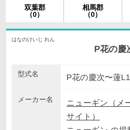
双葉郡
相馬郡
（0）
（0）
はなのけいじ れん
P花の慶次〜
型式名
P花の慶次〜蓮L1
メーカー名
ニューギン（メ
サイト）