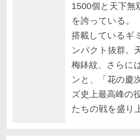
1500個と天下
を誇っている。
搭載しているギ
ンパクト抜群。
梅鉢紋、さらに
ンと、「花の慶
ズ史上最高峰の
たちの戦を盛り