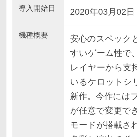
導入開始日
2020年03月02
機種概要
安心のスペック
すいゲーム性で
レイヤーから支
いるケロットシ
新作。今作には
が任意で変更で
モードが搭載さ