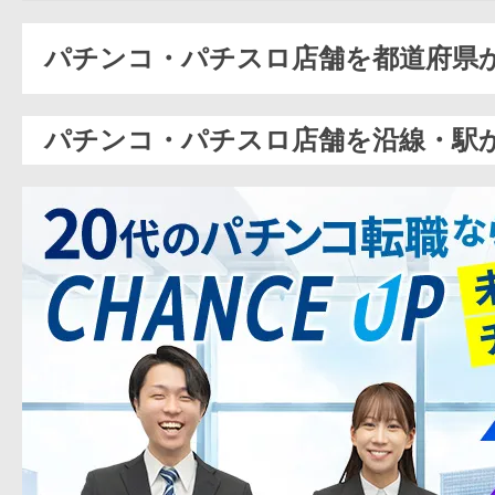
パチンコ・パチスロ店舗を都道府県
パチンコ・パチスロ店舗を沿線・駅