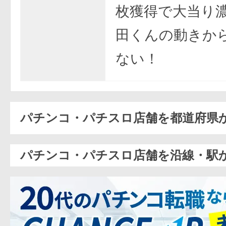
枚獲得で大当り
田くんの動きか
ない！
パチンコ・パチスロ店舗を都道府県
パチンコ・パチスロ店舗を沿線・駅