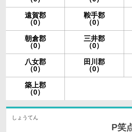
遠賀郡
鞍手郡
（0）
（0）
朝倉郡
三井郡
（0）
（0）
八女郡
田川郡
（0）
（0）
築上郡
（0）
しょうてん
P笑点