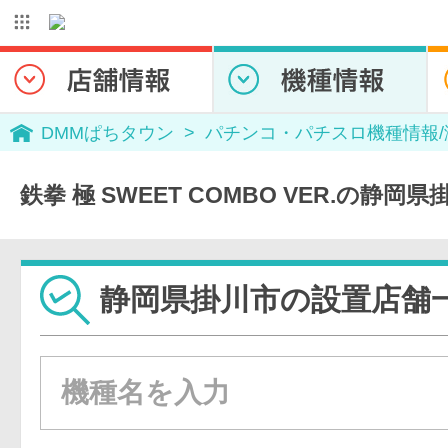
DMMぱちタウン
パチンコ・パチスロ機種情報
鉄拳 極 SWEET COMBO VER.の静
静岡県掛川市の設置店舗