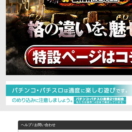
ヘルプ / お問い合わせ