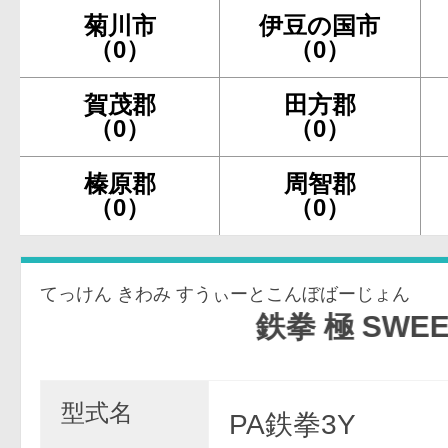
菊川市
伊豆の国市
（0）
（0）
賀茂郡
田方郡
（0）
（0）
榛原郡
周智郡
（0）
（0）
てっけん きわみ すうぃーとこんぼばーじょん
鉄拳 極 SWEET COM
型式名
PA鉄拳3Y