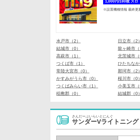
1,000円/180枚 スロ
※設置機種情報 最終更新日 
水戸市（2）
日立市（2
結城市（0）
龍ヶ崎市（
高萩市（1）
北茨城市（
つくば市（1）
ひたちなか
常陸大宮市（0）
那珂市（2
かすみがうら市（0）
桜川市（0
つくばみらい市（1）
小美玉市（
稲敷郡（0）
結城郡（0
さんだーぶいらいとにんぐ
サンダーVライトニング