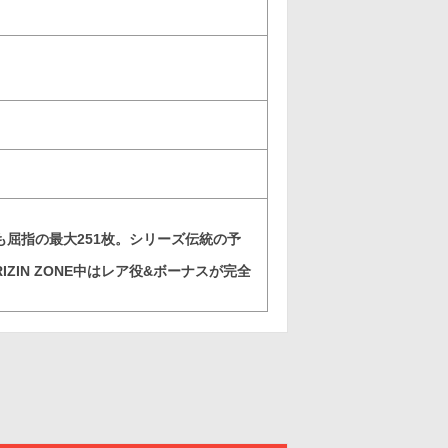
も屈指の最大251枚。シリーズ伝統の予
IZIN ZONE中はレア役&ボーナスが完全