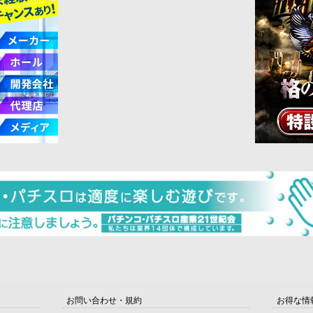
お問い合わせ・規約
お得な情