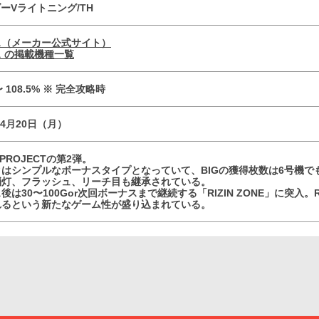
ダーVライトニング/TH
ス（メーカー公式サイト）
 の掲載機種一覧
 〜 108.5% ※ 完全攻略時
04月20日（月）
 PROJECTの第2弾。
はシンプルなボーナスタイプとなっていて、BIGの獲得枚数は6号機で
消灯、フラッシュ、リーチ目も継承されている。
後は30〜100Gor次回ボーナスまで継続する「RIZIN ZONE」に突入。R
れるという新たなゲーム性が盛り込まれている。