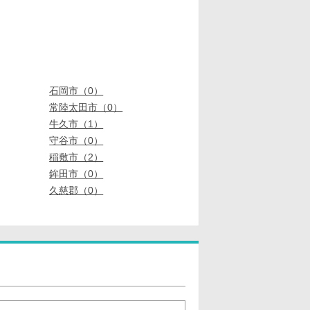
石岡市（0）
常陸太田市（0）
牛久市（1）
守谷市（0）
稲敷市（2）
鉾田市（0）
久慈郡（0）