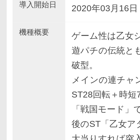
導入開始日
2020年03月16
機種概要
ゲーム性は乙女
遊パチの伝統と
破型。
メインの連チャ
ST28回転＋時短
「戦国モード」
後のST「乙女ア
大当りすれば突入