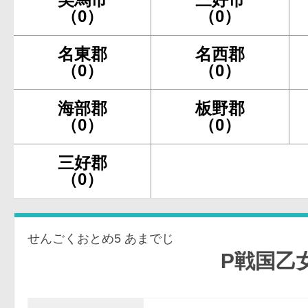
（0）
（0）
名東郡
名西郡
（0）
（0）
海部郡
板野郡
（0）
（0）
三好郡
（0）
せんごくおとめ5 あまでじ
P戦国乙女5 