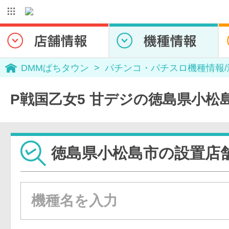
DMMぱちタウン
パチンコ・パチスロ機種情報
P戦国乙女5 甘デジの徳島県小松
徳島県小松島市の設置店