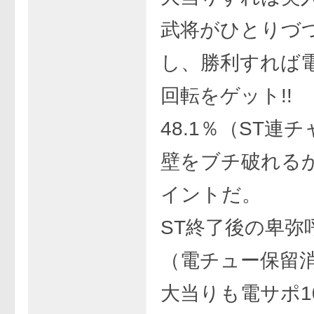
武将がひとりづ
し、勝利すれば電
回転をゲット!!
48.1％（ST連
壁をブチ破れる
イントだ。
ST終了後の卑弥
（電チュー保留
大当りも電サポ1