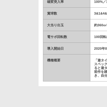
確変突入率
100%
賞球数
3&1&4&
大当り出玉
約360o
電サポ回転数
100回
導入開始日
2020年
機種概要
「遊タイ
スペック
ると遊タ
前作を
き、自