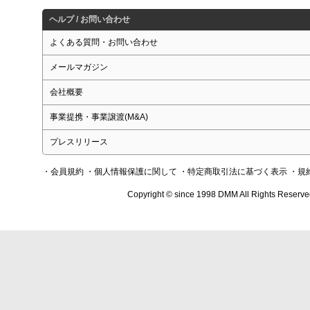
ヘルプ / お問い合わせ
よくある質問・お問い合わせ
メールマガジン
会社概要
事業提携・事業譲渡(M&A)
プレスリリース
・会員規約
・個人情報保護に関して
・特定商取引法に基づく表示
・規
Copyright © since 1998 DMM All Rights Reserve