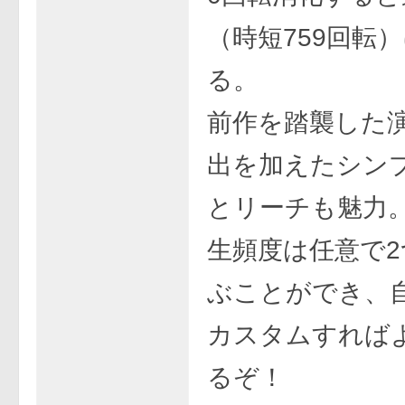
（時短759回転
る。
前作を踏襲した
出を加えたシン
とリーチも魅力
生頻度は任意で
ぶことができ、
カスタムすれば
るぞ！