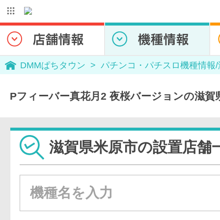
DMMぱちタウン
パチンコ・パチスロ機種情報
Pフィーバー真花月2 夜桜バージョンの滋賀
滋賀県米原市の設置店舗