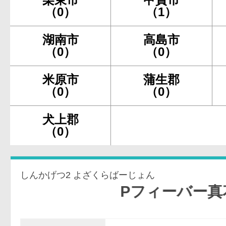
（0）
（1）
湖南市
高島市
（0）
（0）
米原市
蒲生郡
（0）
（0）
犬上郡
（0）
しんかげつ2 よざくらばーじょん
Pフィーバー真花月2