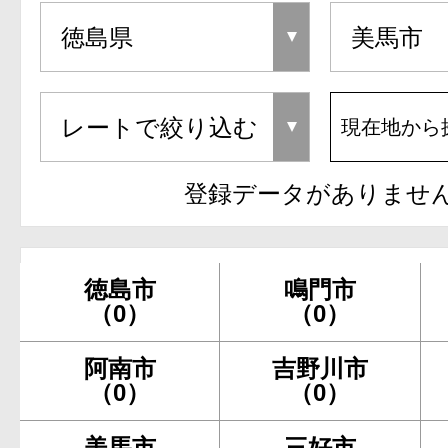
現在地から
登録データがありませ
徳島市
鳴門市
（0）
（0）
阿南市
吉野川市
（0）
（0）
美馬市
三好市