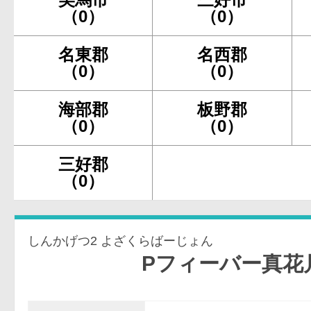
（0）
（0）
名東郡
名西郡
（0）
（0）
海部郡
板野郡
（0）
（0）
三好郡
（0）
しんかげつ2 よざくらばーじょん
Pフィーバー真花月2 夜