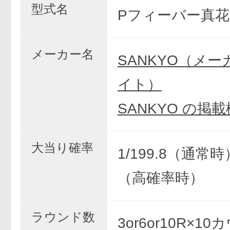
型式名
Pフィーバー真花
メーカー名
SANKYO（メ
イト）
SANKYO の掲
大当り確率
1/199.8（通常時）
（高確率時）
ラウンド数
3or6or10R×1