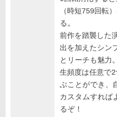
（時短759回転
る。
前作を踏襲した
出を加えたシン
とリーチも魅力
生頻度は任意で
ぶことができ、
カスタムすれば
るぞ！