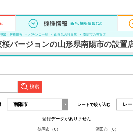
/演出・解析情報
パチンコ一覧
山形県の設置店
南陽市の設置店
 夜桜バージョンの山形県南陽市の設置
検索
村
レートで絞り込む
登録データがありません
）
鶴岡市（0）
酒田市（0）