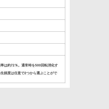
率は約72％。通常時を500回転消化す
生頻度は任意で2つから選ぶことがで