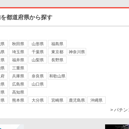
舗を都道府県から探す
城県
秋田県
山形県
福島県
馬県
埼玉県
千葉県
東京都
神奈川県
川県
福井県
山梨県
長野県
知県
三重県
阪府
兵庫県
奈良県
和歌山県
山県
広島県
山口県
媛県
高知県
崎県
熊本県
大分県
宮崎県
鹿児島県
沖縄県
> パチ