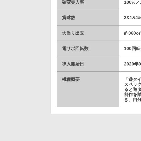
確変突入率
100%
賞球数
3&1&4&
大当り出玉
約360o
電サポ回転数
100回
導入開始日
2020年
機種概要
「遊タイ
スペック
ると遊タ
前作を
き、自