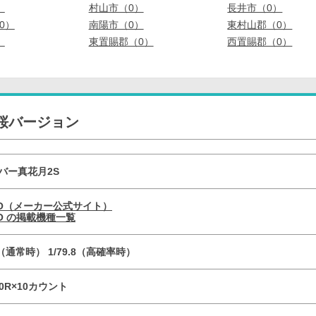
）
村山市（0）
長井市（0）
0）
南陽市（0）
東村山郡（0）
）
東置賜郡（0）
西置賜郡（0）
夜桜バージョン
バー真花月2S
YO（メーカー公式サイト）
YO の掲載機種一覧
.8（通常時） 1/79.8（高確率時）
r10R×10カウント