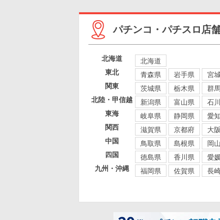
パチンコ・パチスロ店
北海道
北海道
東北
青森県
岩手県
宮
関東
茨城県
栃木県
群
北陸・甲信越
新潟県
富山県
石
東海
岐阜県
静岡県
愛
関西
滋賀県
京都府
大
中国
鳥取県
島根県
岡
四国
徳島県
香川県
愛
九州・沖縄
福岡県
佐賀県
長