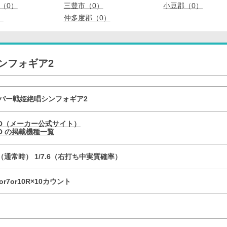
（0）
三豊市（0）
小豆郡（0）
）
仲多度郡（0）
ンフォギア2
バー戦姫絶唱シンフォギア2
YO（メーカー公式サイト）
YO の掲載機種一覧
.8（通常時） 1/7.6（右打ち中実質確率）
6or7or10R×10カウント