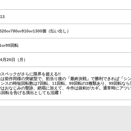
13
r520or780or910or1300個（払い出し）
11or99回転
04月20日（月）
スペックがさらに限界を超える!!
性は前作同様の突破型で、初当り後の「最終決戦」で勝利できれば「シ
ンスの時短回転数は7回転、11回転、99回転の3種類あり、99回転な
ではおなじみの聖詠、絶唱に加えて、今作は抜剣がカギ。通常時にアツ
1回転を告げる演出としても活躍！