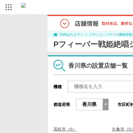
パチンコ・パチスロ機種情報
DMMぱちタウン
Pフィーバー戦姫絶唱
香川県の設置店舗一覧
機種
都道府県
市区町
高松市（0）
丸亀市（0