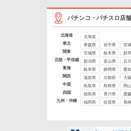
パチンコ・パチスロ店
北海道
北海道
東北
青森県
岩手県
宮
関東
茨城県
栃木県
群
北陸・甲信越
新潟県
富山県
石
東海
岐阜県
静岡県
愛
関西
滋賀県
京都府
大
中国
鳥取県
島根県
岡
四国
徳島県
香川県
愛
九州・沖縄
福岡県
佐賀県
長