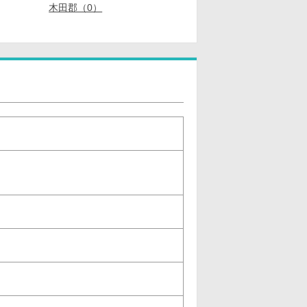
木田郡（0）