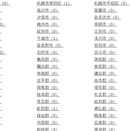
（0）
札幌市厚別区（1）
札幌市手稲区（0）
）
旭川市（0）
室蘭市（0）
）
夕張市（0）
岩見沢市（0）
0）
稚内市（0）
美唄市（0）
）
紋別市（0）
士別市（0）
）
千歳市（1）
滝川市（0）
）
富良野市（0）
登別市（0）
0）
石狩市（0）
北斗市（0）
）
亀田郡（0）
茅部郡（0）
）
爾志郡（0）
奥尻郡（0）
）
寿都郡（0）
磯谷郡（0）
）
古平郡（0）
余市郡（0）
）
雨竜郡（0）
増毛郡（0）
）
枝幸郡（0）
礼文郡（0）
）
常呂郡（0）
紋別郡（0）
）
虻田郡（1）
勇払郡（0）
）
様似郡（0）
幌泉郡（0）
）
河西郡（0）
広尾郡（0）
）
釧路郡（0）
厚岸郡（0）