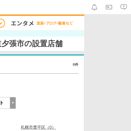
北海道夕張市の設置店舗
0件
札幌市豊平区（0）