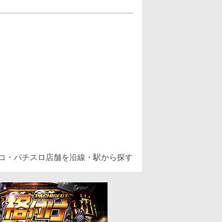
ンコ・パチスロ店舗を沿線・駅から探す