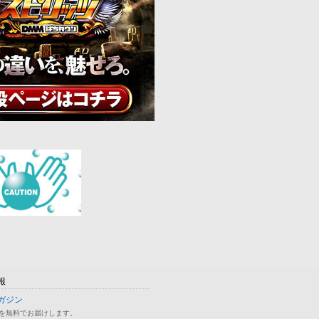
報
ガジン
を無料でお届けします。