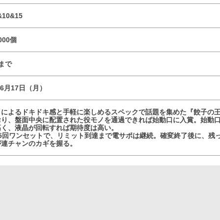
&10&15
000個
回まで
06月17日（月）
きによるドキドキ感と手軽に楽しめるスペックで話題を集めた『餃子の王
おり、盤面中央に配置された役モノを通過できれば始動口に入賞。始動口
高く、液晶が回転すれば期待度は高い。
35回ワンセットで、リミット到達まで電サポは継続。確変終了後に、残
が連チャンのカギを握る。