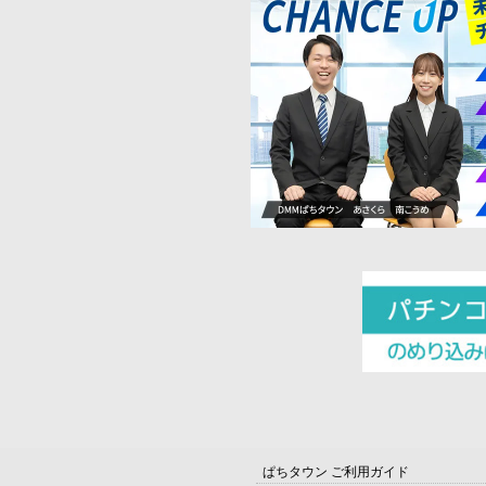
ぱちタウン ご利用ガイド