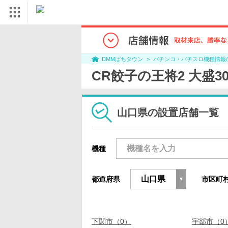
パチンコ・パチスロ機種情報
DMMぱちタウン
CR餃子の王将2 大盛
山口県の設置店舗一覧
機種
都道府県
市区町
下関市（0）
宇部市（0