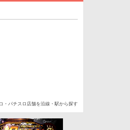
ンコ・パチスロ店舗を沿線・駅から探す