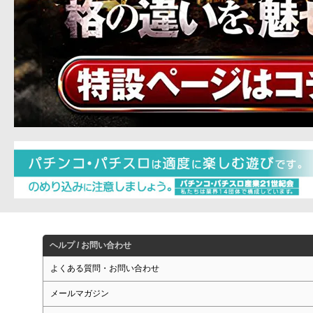
ヘルプ / お問い合わせ
よくある質問・お問い合わせ
メールマガジン