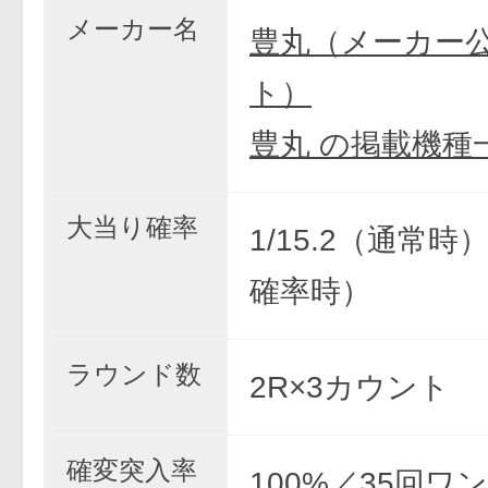
メーカー名
豊丸（メーカー
ト）
豊丸 の掲載機種
大当り確率
1/15.2（通常時）
確率時）
ラウンド数
2R×3カウント
確変突入率
100%／35回ワ