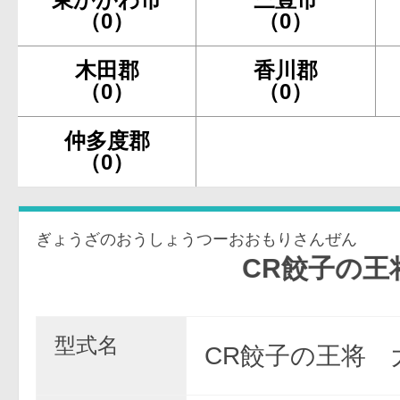
（0）
（0）
木田郡
香川郡
（0）
（0）
仲多度郡
（0）
ぎょうざのおうしょうつーおおもりさんぜん
CR餃子の王将2 大盛
型式名
CR餃子の王将 大