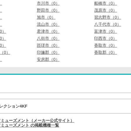
）
市川市（0）
船橋市（0）
）
野田市（0）
茂原市（0）
）
旭市（0）
習志野市（0）
）
流山市（0）
八千代市（0）
0）
君津市（0）
富津市（0）
0）
八街市（0）
印西市（0）
0）
匝瑳市（0）
香取市（0）
（0）
印旛郡（0）
香取郡（0）
）
安房郡（0）
レクション4KF
アミューズメント（メーカー公式サイト）
ミューズメント の掲載機種一覧