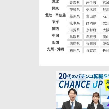
東北
青森県
岩手県
宮
関東
茨城県
栃木県
群
北陸・甲信越
新潟県
富山県
石
東海
岐阜県
静岡県
愛
関西
滋賀県
京都府
大
中国
鳥取県
島根県
岡
四国
徳島県
香川県
愛
九州・沖縄
福岡県
佐賀県
長