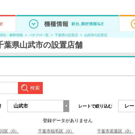
/演出・解析情報
パチスロ一覧
千葉県の設置店
山武市の設置店
千葉県山武市の設置店舗
検索
村
レートで絞り込む
登録データがありません
川区（0）
千葉市稲毛区（0）
千葉市若葉区（0）