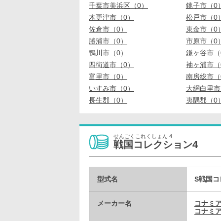
千葉市美浜区（0）
銚子市（0
木更津市（0）
松戸市（0
佐倉市（0）
東金市（0
勝浦市（0）
市原市（0
鴨川市（0）
鎌ヶ谷市（
四街道市（0）
袖ヶ浦市（
富里市（0）
南房総市（
いすみ市（0）
大網白里市
長生郡（0）
夷隅郡（0
せんごくこれくしょん 4
戦国コレクション4
型式名
S戦国コ
メーカー名
コナミ
コナミア