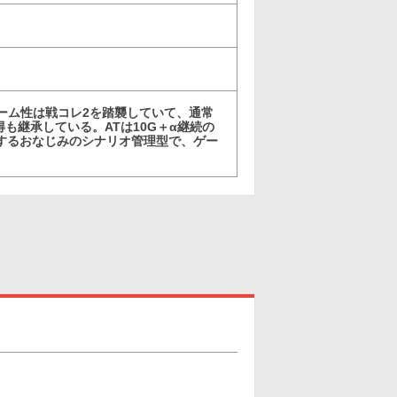
ーム性は戦コレ2を踏襲していて、通常
も継承している。ATは10G＋α継続の
続するおなじみのシナリオ管理型で、ゲー