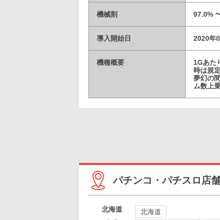
機械割
97.0% 
導入開始日
2020年
機種概要
1Gあ
時は規定
夢幻の間
ム数上
パチンコ・パチスロ店
北海道
北海道