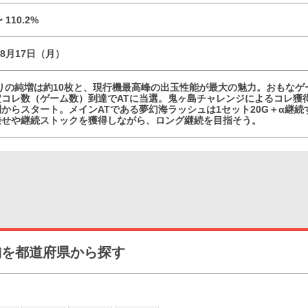
〜 110.2%
08月17日（月）
たりの純増は約10枚と、現行機最高峰の出玉性能が最大の魅力。おもなゲ
コレ数（ゲーム数）到達でATに当選。鬼ヶ島チャレンジによるコレ獲得
からスタート。メインATである夢幻海ラッシュは1セット20G＋α継
乗せや継続ストックを獲得しながら、ロング継続を目指そう。
舗を都道府県から探す